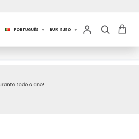
EUR
PORTUGUÊS
EURO
urante todo o ano!