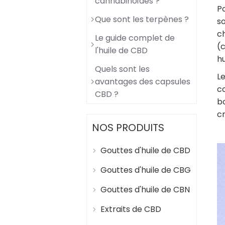
cannabinoïdes ?
P
Que sont les terpènes ?
so
c
Le guide complet de
(c
l'huile de CBD
h
Quels sont les
L
avantages des capsules
c
CBD ?
bo
cr
NOS PRODUITS
Gouttes d'huile de CBD
Gouttes d'huile de CBG
Gouttes d'huile de CBN
Extraits de CBD