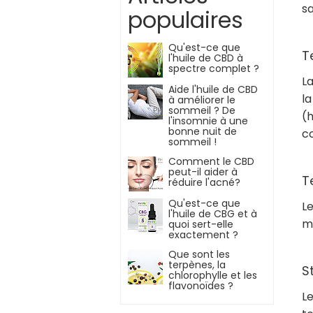
sa
populaires
Qu'est-ce que
T
l'huile de CBD à
spectre complet ?
L
Aide l'huile de CBD
la
à améliorer le
sommeil ? De
(
l'insomnie à une
bonne nuit de
c
sommeil !
Comment le CBD
peut-il aider à
T
réduire l'acné?
Qu'est-ce que
L
l'huile de CBG et à
ma
quoi sert-elle
exactement ?
Que sont les
terpènes, la
St
chlorophylle et les
flavonoïdes ?
Le