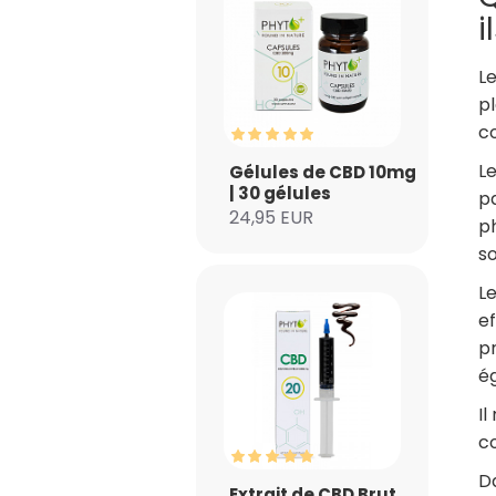
i
L
pl
c
Le
Gélules de CBD 10mg
| 30 gélules
p
24,95 EUR
ph
s
Le
ef
pr
é
Il
co
Da
Extrait de CBD Brut