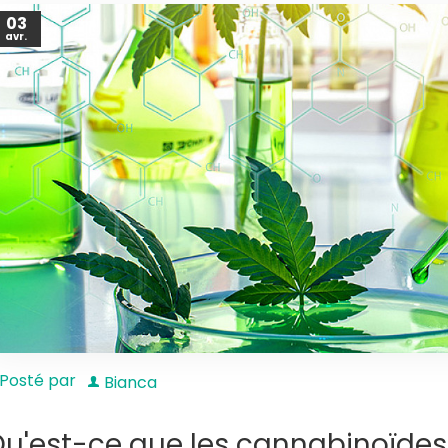
03
avr.
Posté par
Bianca
u'est-ce que les cannabinoïdes