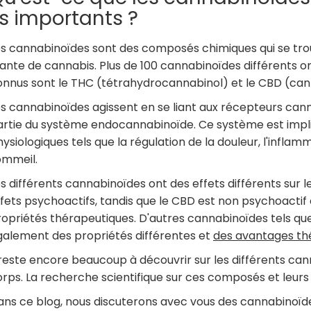
ls importants ?
es cannabinoïdes sont des composés chimiques qui se tro
ante de cannabis. Plus de 100 cannabinoïdes différents ont
onnus sont le THC (tétrahydrocannabinol) et le CBD (cann
s cannabinoïdes agissent en se liant aux récepteurs cann
artie du système endocannabinoïde. Ce système est impli
ysiologiques tels que la régulation de la douleur, l'inflamm
ommeil.
s différents cannabinoïdes ont des effets différents sur 
fets psychoactifs, tandis que le CBD est non psychoactif e
opriétés thérapeutiques. D'autres cannabinoïdes tels que
galement des propriétés différentes et
des avantages th
 reste encore beaucoup à découvrir sur les différents cann
rps. La recherche scientifique sur ces composés et leurs 
ns ce blog, nous discuterons avec vous des cannabinoïdes