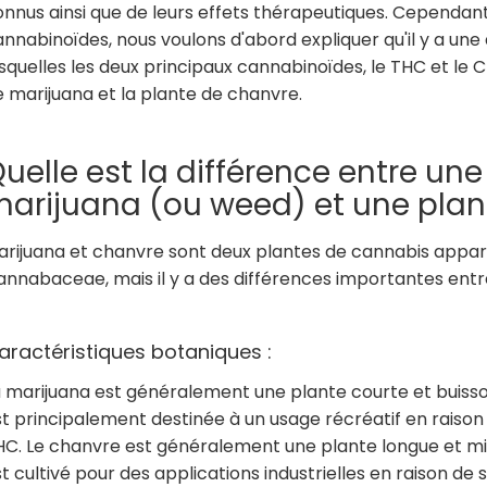
nnus ainsi que de leurs effets thérapeutiques. Cependant
nnabinoïdes, nous voulons d'abord expliquer qu'il y a une
squelles les deux principaux cannabinoïdes, le THC et le C
 marijuana et la plante de chanvre.
uelle est la différence entre un
arijuana (ou weed) et une plan
arijuana et chanvre sont deux plantes de cannabis appart
nnabaceae, mais il y a des différences importantes entre
aractéristiques botaniques :
a marijuana est généralement une plante courte et buisso
st principalement destinée à un usage récréatif en raiso
HC. Le chanvre est généralement une plante longue et min
t cultivé pour des applications industrielles en raison de 