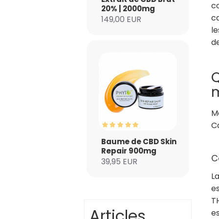
co
20% | 2000mg
ca
149,00 EUR
le
de
Q
m
M
Ca
Baume de CBD Skin
Repair 900mg
C
39,95 EUR
L
e
T
Articles
es