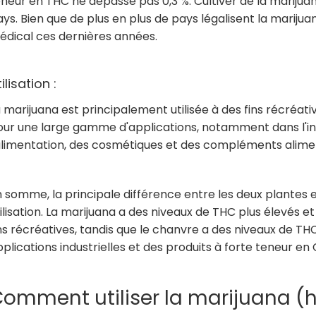
neur en THC ne dépasse pas 0,3 %. Cultiver de la marijuana
ys. Bien que de plus en plus de pays légalisent la mariju
édical ces dernières années.
ilisation :
 marijuana est principalement utilisée à des fins récréativ
ur une large gamme d'applications, notamment dans l'indu
'alimentation, des cosmétiques et des compléments alime
 somme, la principale différence entre les deux plantes e
ilisation. La marijuana a des niveaux de THC plus élevés et
ns récréatives, tandis que le chanvre a des niveaux de THC 
plications industrielles et des produits à forte teneur en
omment utiliser la marijuana (h