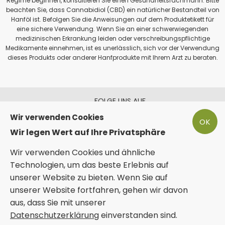
Regime beginnen, konsultieren Sie einen Gesundheitsfachmann. Bitte
beachten Sie, dass Cannabidiol (CBD) ein natürlicher Bestandteil von
Hanföl ist. Befolgen Sie die Anweisungen auf dem Produktetikett für
eine sichere Verwendung. Wenn Sie an einer schwerwiegenden
medizinischen Erkrankung leiden oder verschreibungspflichtige
Medikamente einnehmen, ist es unerlässlich, sich vor der Verwendung
dieses Produkts oder anderer Hanfprodukte mit Ihrem Arzt zu beraten.
FOLGE UNS AUF
Wir verwenden Cookies
OK
Wir legen Wert auf Ihre Privatsphäre
Wir verwenden Cookies und ähnliche
ZAHLEN SIE SICHER MIT
Technologien, um das beste Erlebnis auf
unserer Website zu bieten. Wenn Sie auf
unserer Website fortfahren, gehen wir davon
aus, dass Sie mit unserer
Datenschutzerklärung
Sunshine Trading | Phyto Plus® 2025
einverstanden sind.