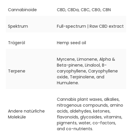
Cannabinoide
CBD, CBDa, CBC, CBG, CBN
Spektrum
Full-spectrum | Raw CBD extract
Trägeröl
Hemp seed oil
Myrcene, Limonene, Alpha &
Beta-pinene, Linalool, B-
Terpene
caryophyllene, Caryophyllene
oxide, Terpinolene, and
Humulene.
Cannabis plant waxes, alkalies,
nitrogenous compounds, amino
Andere natürliche
acids, aldehydes, ketones,
Moleküle
flavonoids, glycosides, vitamins,
pigments, water, co-factors,
and co-nutrients.