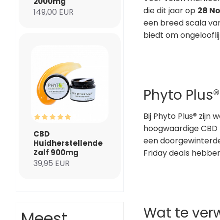
2000mg
die dit jaar op
28 N
149,00 EUR
een breed scala van
biedt om ongeloofli
Phyto Plus
Bij Phyto Plus® zij
hoogwaardige CBD pr
CBD
een doorgewinterde
Huidherstellende
Zalf 900mg
Friday deals hebben
39,95 EUR
Wat te ver
Meest