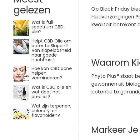
gelezen
Op Black Friday bi
Huidverzorging
en P
Wat is full-
kwaliteit betekent d
spectrum CBD
olie?
Helpt CBD Olie om
beter te Slapen?
Van slapeloosheid
naar goede
nachtrust!
Waarom Kie
Hoe kan CBD acne
helpen
Phyto Plus® staat b
verminderen?
gewonnen uit biolo
Wat is CBG olie en
potentie te garander
wat doet het
precies?
Wat zijn terpenen,
chlorofyl en
flavonoïden?
Markeer Je