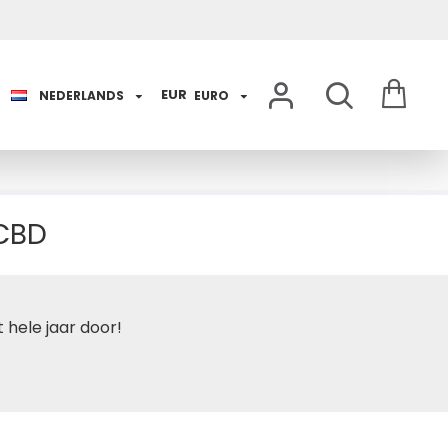
EUR
NEDERLANDS
EURO
 CBD
 hele jaar door!