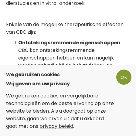
dierstudies en in vitro-onderzoek.
Enkele van de mogelijke therapeutische effecten
van CBC zijn:
Ontstekingsremmende eigenschappen:
CBC kan ontstekingsremmende
eigenschappen hebben en kan mogelijk
worden gebruikt bij de behandeling van
aandoeningen zoals artritis en colitis ulcerosa.
We gebruiken cookies
OK
Pijnstillend:
CBC kan mogelijk werken als een
Wij geven om uw privacy
pijnstiller, omdat het interactie heeft met het
endocannabinoïdesysteem, dat betrokken is
We gebruiken cookies en vergelijkbare
bij de regulatie van pijn.
technologieën om de beste ervaring op onze
Antidepressivum:
CBC kan mogelijk helpen
website te bieden. Als u doorgaat op onze
bij het verminderen van symptomen van
website, gaan we ervan uit dat u akkoord
depressie en angst
.
gaat met ons
privacy beleid
.
Neuroprotectief:
CBC kan mogelijk